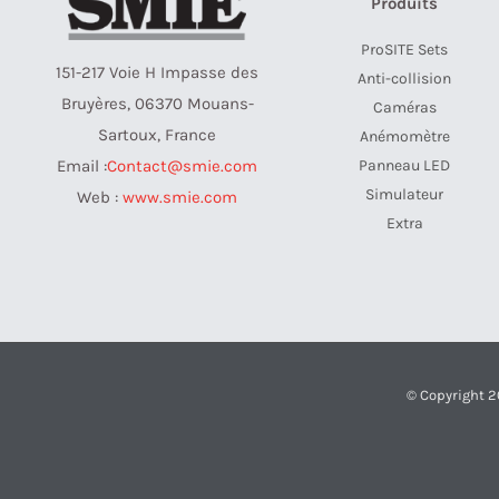
Produits
ProSITE Sets
151-217 Voie H Impasse des
Anti-collision
Bruyères, 06370 Mouans-
Caméras
Sartoux, France
Anémomètre
Panneau LED
Email :
Contact@smie.com
Simulateur
Web :
www.smie.com
Extra
© Copyright 2