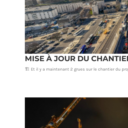
MISE À JOUR DU CHANTI
🏗 Et il y a maintenant 2 grues sur le chantier du p
MISE À JOUR DU