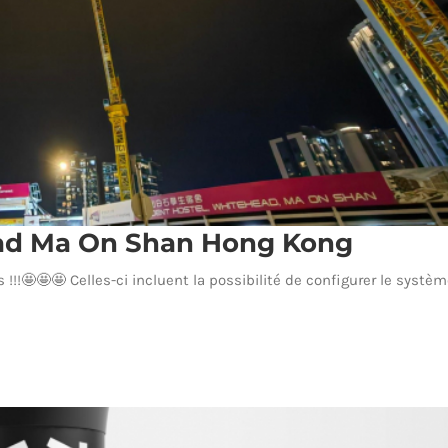
ead Ma On Shan Hong Kong
!!!🤩🤩🤩 Celles-ci incluent la possibilité de configurer le systè
Whitehead Ma On Shan Hong Kong