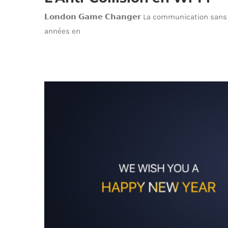
𝗟𝗼𝗻𝗱𝗼𝗻 𝗚𝗮𝗺𝗲 𝗖𝗵𝗮𝗻𝗴𝗲𝗿 La communication 
années en
L’Ant