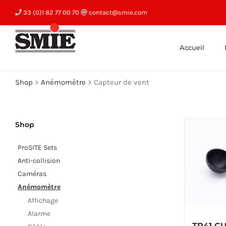
Skip
33 (0)1 82 77 00 70
contact@smie.com
to
content
Accueil
Shop
>
Anémomètre
>
Capteur de vent
Shop
ProSITE Sets
Anti-collision
Caméras
Anémomètre
Affichage
Alarme
TR41 C