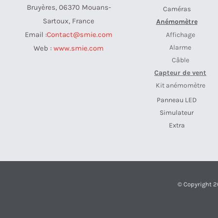
Bruyères, 06370 Mouans-
Caméras
Sartoux, France
Anémomètre
Email :
Contact@smie.com
Affichage
Alarme
Web :
www.smie.com
Câble
Capteur de vent
Kit anémomètre
Panneau LED
Simulateur
Extra
© Copyright 2