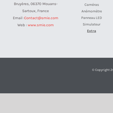
Bruyères, 06370 Mouans-
Caméras
Sartoux, France
Anémomètre
Panneau LED
Email :
Contact@smie.com
Simulateur
Web :
www.smie.com
Extra
© Copyright 2