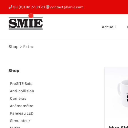
Skip
33 (0)1 82 77 00 70
contact@smie.com
to
content
Accueil
Shop
>
Extra
Shop
ProSITE Sets
Anti-collision
Caméras
Anémomètre
Panneau LED
Simulateur
Mug SM