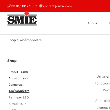
Skip
33 (0)1 82 77 00 70
contact@smie.com
to
content
Accueil
Shop
>
Anémomètre
Shop
ProSITE Sets
Un
ané
Anti-collision
Fonctio
Caméras
l’év
Anémomètre
Panneau LED
Son util
Simulateur
drones 