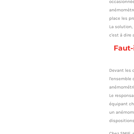
occasionnée
anémomètres
place les pr
La solution,
c'est à dire
Faut-
Devant les d
l'ensemble 
anémométri
Le responsa
équipant ch
un anémomèt
disposition
Chez SMIE, 