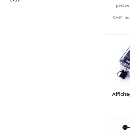
Extra
parape
SMIE,
le
Affich