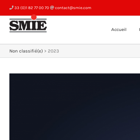
Skip
33 (0)1 82 77 00 70
contact@smie.com
to
content
Accueil
Non classifié(e)
>
2023
View
Larger
Image