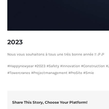
2023
Nous vous souhaitons à tous une très bonne année !! 🎉🎉
#Happynewyear #2023 #Safety #Innovation #Construction #Job
#Towercranes #Projectmanagement #ProSite #Smie
Share This Story, Choose Your Platform!