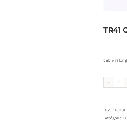
TR41 
cable ralon
qua
de
TR4
Câb
UGS :
10031
100
Catégorie :
C