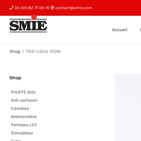
Skip
33 (0)1 82 77 00 70
contact@smie.com
to
content
Accueil
Shop
>
TR41 Câble 100M
Shop
ProSITE Sets
Anti-collision
Caméras
Anémomètre
Panneau LED
Simulateur