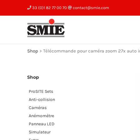
Skip
33 (0)1 82 77 00 70
contact@smie.com
to
content
Shop
>
Télécommande pour caméra zoom 27x auto in
Shop
ProSITE Sets
Anti-collision
Caméras
Anémomètre
Panneau LED
Simulateur