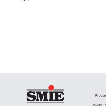
Extra
Produi
ProSITE 