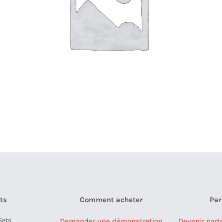
ts
Comment acheter
Par
Sets
Demander une démonstration
Devenir part