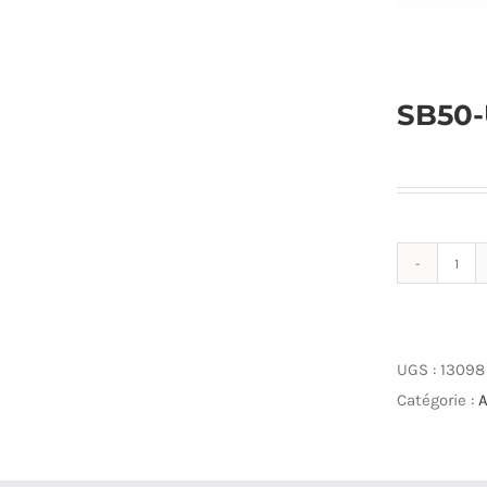
SB50-
qua
de
SB5
UC5
UGS :
13098
Câb
Catégorie :
A
5m