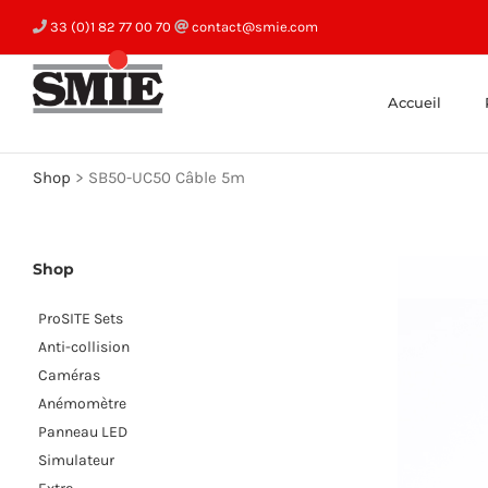
Skip
33 (0)1 82 77 00 70
contact@smie.com
to
content
Accueil
Shop
>
SB50-UC50 Câble 5m
Shop
ProSITE Sets
Anti-collision
Caméras
Anémomètre
Panneau LED
Simulateur