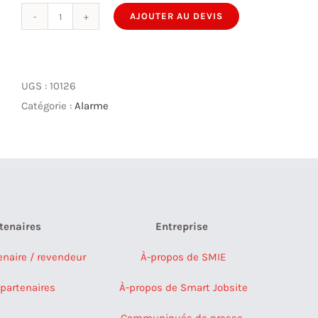
AJOUTER AU DEVIS
quantité
de
KS41
Signalisation
UGS :
10126
anémométrique
Catégorie :
Alarme
externe
tenaires
Entreprise
enaire / revendeur
À-propos de SMIE
partenaires
À-propos de Smart Jobsite