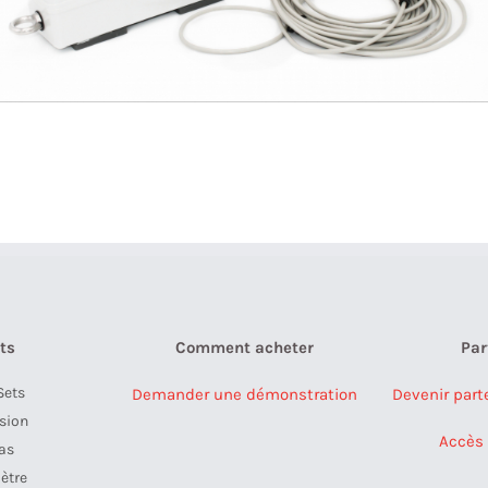
ts
Comment acheter
Par
Sets
Demander une démonstration
Devenir part
ision
Accès 
as
ètre