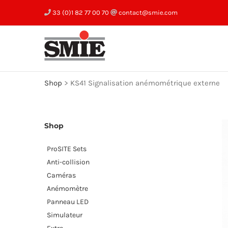
Skip
33 (0)1 82 77 00 70
contact@smie.com
to
content
Shop
>
KS41 Signalisation anémométrique externe
Shop
ProSITE Sets
Anti-collision
Caméras
Anémomètre
Panneau LED
Simulateur