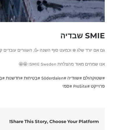
SMIE שבדיה
גם אם יורד שלג ❄️ וכמעט סוף השנה 🥳, העגורים עובדים קשה בשטוקהולם.💪🏻 JM בונה מספר בלוקים ב-en
אנו שמחים מאוד מהצלחת SMIE Sweden! 🤩🤩
#שטוקהולם
#שוודיה
#Söderdalen
#בְּטִיחוּת
#חדשנות
#בְּ
פרוייקט
#ProSite
#סמי
Share This Story, Choose Your Platform!