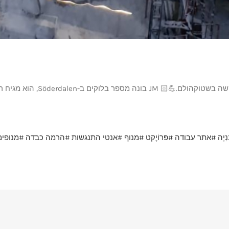
Söderdal, הוא מגיח רובע חדש לגמרי.😉
נִיָה
#אתר עבודה
#פּרוֹיֶקט
#מנוף
#אנטי התנגשות
#הרמה כבדה
#מנופים