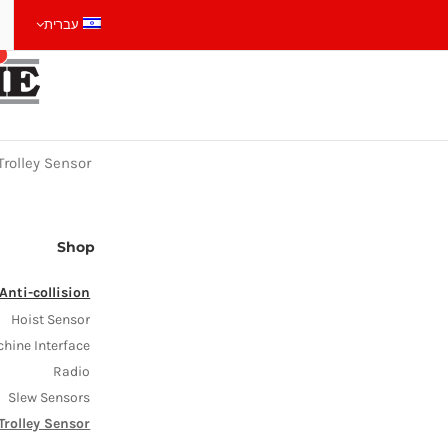
עברית
CART
Shop
>
Anti-collision
>
Trolley Sensor
Shop
Anti-collision
Hoist Sensor
Machine Interface
Radio
Slew Sensors
Trolley Sensor