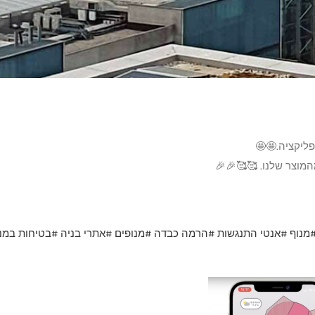
כבדה
#מנופים
#אתרי בניה
#בטיחות במנופים
#עגורני מגדל