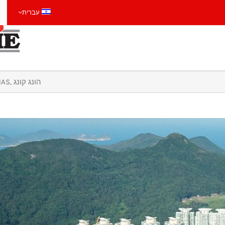
עברית
CART
פארק LOHAS, הונג קונג
ללא קטגוריה
>