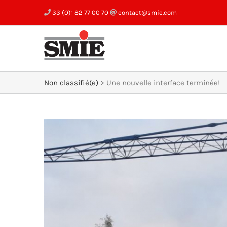
Skip
33 (0)1 82 77 00 70
contact@smie.com
to
content
Non classifié(e)
>
Une nouvelle interface terminée!
View
Larger
Image