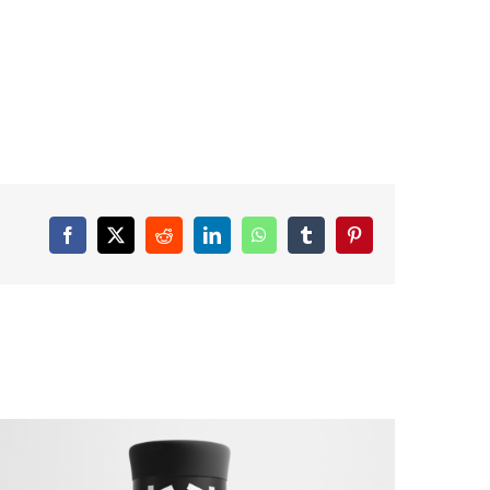
Facebook
X
Reddit
LinkedIn
WhatsApp
Tumblr
Pinterest