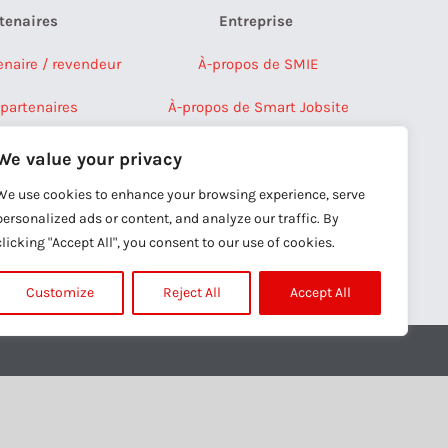
tenaires
Entreprise
enaire / revendeur
À-propos de SMIE
partenaires
À-propos de Smart Jobsite
Communiqués de presse
We value your privacy
Recrutement
We use cookies to enhance your browsing experience, serve
personalized ads or content, and analyze our traffic. By
Contactez-nous
clicking "Accept All", you consent to our use of cookies.
Customize
Reject All
Accept All