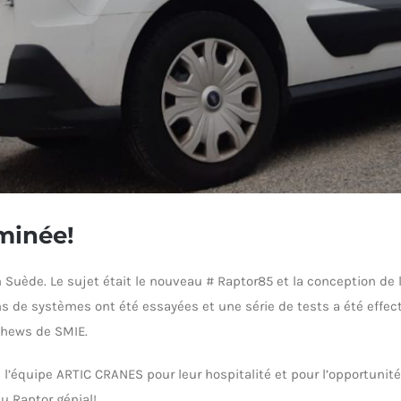
minée!
 Suède. Le sujet était le nouveau # Raptor85 et la conception de l
ons de systèmes ont été essayées et une série de tests a été effe
thews de SMIE.
 l’équipe ARTIC CRANES pour leur hospitalité et pour l’opportunit
u Raptor génial!