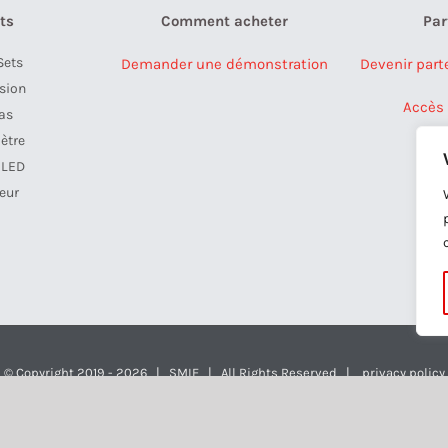
ts
Comment acheter
Par
Sets
Demander une démonstration
Devenir part
ision
Accès 
as
ètre
 LED
eur
a
© Copyright 2019 -
2026 | SMIE | All Rights Reserved |
privacy policy
LinkedIn