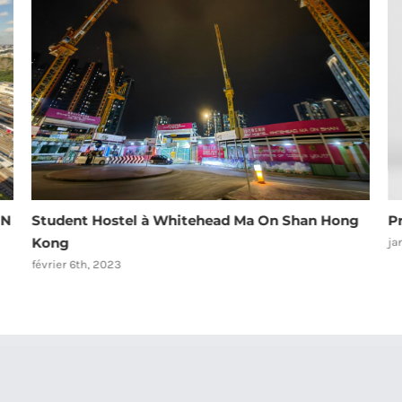
ON
Student Hostel à Whitehead Ma On Shan Hong
P
Kong
ja
février 6th, 2023