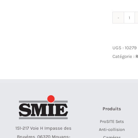
qua
de
RAC
Cart
UGS :
10279
Catégorie :
R
Produits
ProSITE Sets
151-217 Voie H Impasse des
Anti-collision
Bruyères, 06370 Mouans-
Caméras