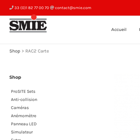
Skip
33 (0)1 82 77 00 70
contact@smie.com
to
content
Accueil
Shop
>
RAC2 Carte
Shop
ProSITE Sets
Anti-collision
Caméras
Anémomètre
Panneau LED
Simulateur