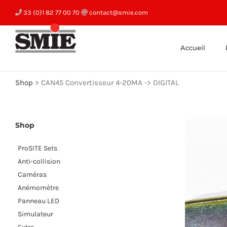
Skip
33 (0)1 82 77 00 70
contact@smie.com
to
content
Accueil
Shop
>
CAN45 Convertisseur 4-20MA -> DIGITAL
Shop
ProSITE Sets
Anti-collision
Caméras
Anémomètre
Panneau LED
Simulateur