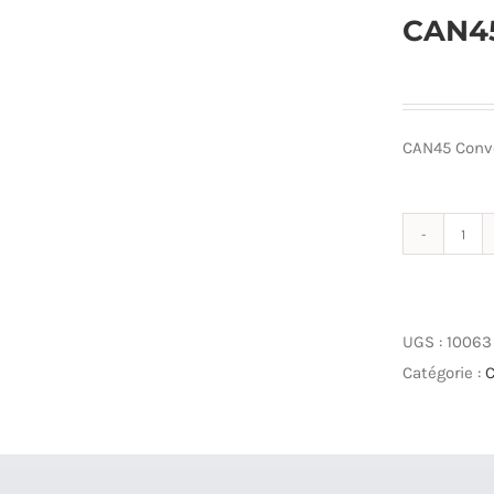
CAN45
CAN45 Conve
qua
de
CAN
Con
UGS :
10063
4-
Catégorie :
C
20
-
>