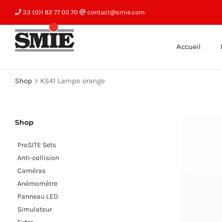
Skip
33 (0)1 82 77 00 70
contact@smie.com
to
content
Accueil
Shop
>
KS41 Lampe orange
Shop
ProSITE Sets
Anti-collision
Caméras
Anémomètre
Panneau LED
Simulateur