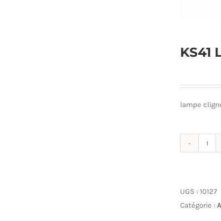
KS41 
lampe clign
qua
de
KS4
Lam
UGS :
10127
ora
Catégorie :